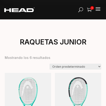
a
0
U

RAQUETAS JUNIOR
Mostrando los 6 resultados