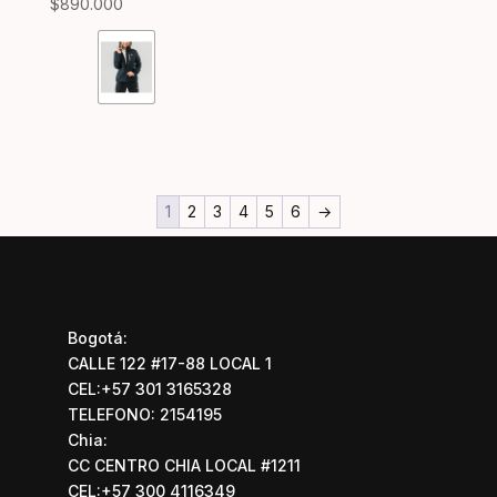
$
890.000
1
2
3
4
5
6
→
Bogotá:
CALLE 122 #17-88 LOCAL 1
CEL:+57 301 3165328
TELEFONO: 2154195
Chia:
CC CENTRO CHIA LOCAL #1211
CEL:+57 300 4116349