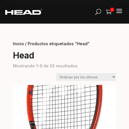
a
0
U

Inicio
/ Productos etiquetados “Head”
Head
Ordenado
Mostrando 1–9 de 53 resultados
por
los
últimos