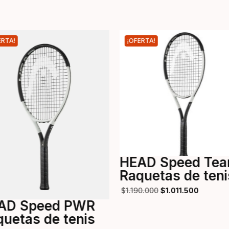
ERTA!
¡OFERTA!
HEAD Speed Te
Raquetas de teni
$
1.190.000
$
1.011.500
AD Speed PWR
quetas de tenis