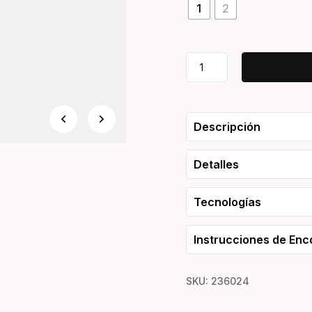
1
2
HEAD
Speed
MP
L
Raquetas
Descripción
de
tenis
Detalles
cantidad
Tecnologías
Instrucciones de En
SKU:
236024