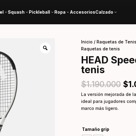
el
Squash
Pickleball
Ropa
Accesorios
Calzado
3
3
3
3
3
Inicio
/
Raquetas de Teni
Raquetas de tenis
HEAD Speed
tenis
$
1.190.000
$
1
La versión mejorada de 
ideal para jugadores com
marco más ligero.
Tamaño grip