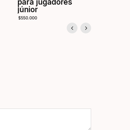
para jugadores
$
1.190.000
$
1.0
júnior
$
550.000