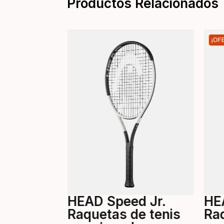
Productos Relacionados
¡OF
ed Team
e tenis
500
HEAD Speed Jr.
HE
Raquetas de tenis
Ra