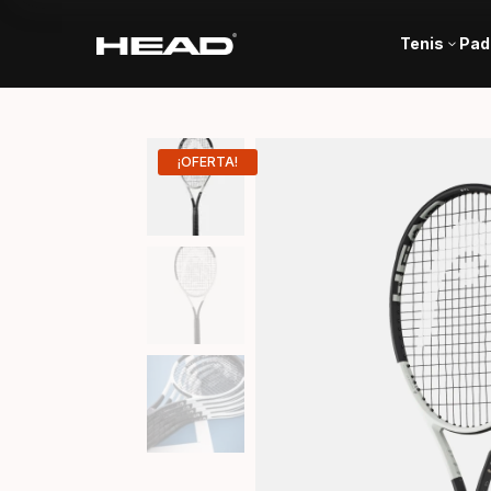
Tenis
Pad
3
¡OFERTA!