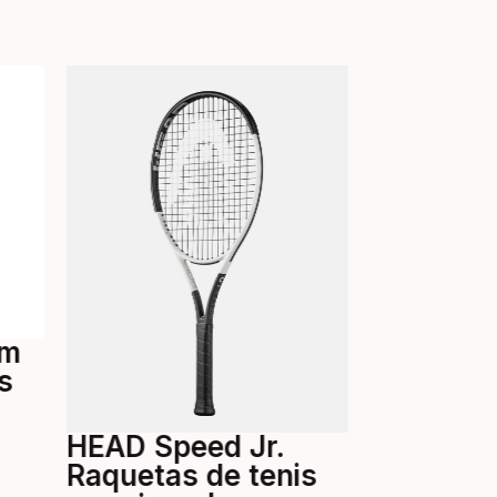
¡OFERTA!
am
s
HEAD Speed Jr.
HEAD Sp
Raquetas de tenis
Raquetas